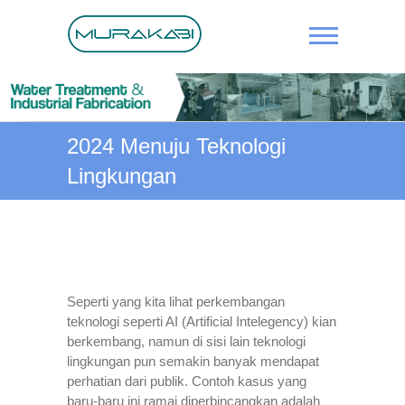
Skip
to
content
IPAL, Solar
Panel,
Water
2024 Menuju Teknologi
Treatment,
Lingkungan
Fabrikasi,
Pengelasan
Pipa
Seperti yang kita lihat perkembangan
teknologi seperti AI (Artificial Intelegency) kian
berkembang, namun di sisi lain teknologi
lingkungan pun semakin banyak mendapat
perhatian dari publik. Contoh kasus yang
baru-baru ini ramai diperbincangkan adalah