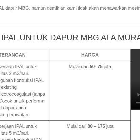
L dapur MBG, namun demikian kami tidak akan menawarkan mesin-m
 IPAL UNTUK DAPUR MBG ALA MUR
TERANGAN
HARGA
kerjaan IPAL untuk
Mulai dari
50- 75
juta
itas 2 m3/hari.
ngubah kontruksi IPAL
existing
electrocoagulasi (tanpa
 Cocok untuk performa
t dapur anda.
nim perawatan.
kerjaan IPAL untuk
Mulai dari
80 – 175
juta
itas 5 m3/hari.
ngubah kontruksi IPAL