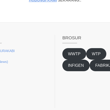
HUBUNGI KAMI
SEKARANG..
BROSUR
URAKABI
WWTP
WTP
News)
INFIGEN
FABRIK