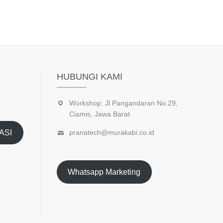
HUBUNGI KAMI
Workshop: Jl Pangandaran No.29,
Ciamis, Jawa Barat
ASI
pranatech@murakabi.co.id
Whatsapp Marketing