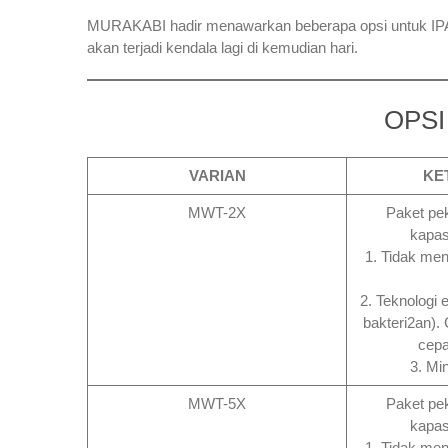
MURAKABI hadir menawarkan beberapa opsi untuk IPA
akan terjadi kendala lagi di kemudian hari.
OPSI
VARIAN
KE
MWT-2X
Paket pe
kapas
1. Tidak me
2. Teknologi 
bakteri2an).
cepa
3. Mi
MWT-5X
Paket pe
kapas
1. Tidak me