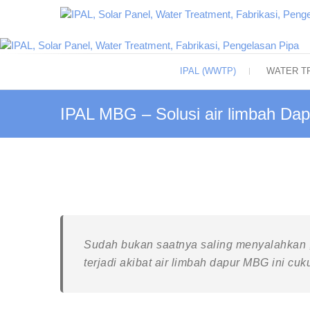
Skip
to
content
IPAL (WWTP)
WATER T
IPAL MBG – Solusi air limbah D
Sudah bukan saatnya saling menyalahkan 
terjadi akibat air limbah dapur MBG ini cu