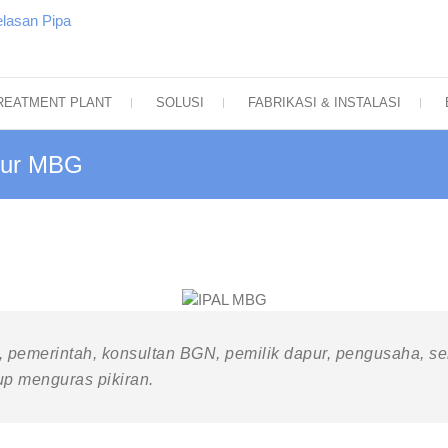
IPAL, Solar Panel, Water Treatm
Your Sustainability Partner
Pipa
REATMENT PLANT
SOLUSI
FABRIKASI & INSTALASI
apur MBG
, pemerintah, konsultan BGN, pemilik dapur, pengusaha, 
kup menguras pikiran.