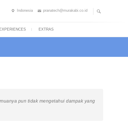
Indonesia
pranatech@murakabi.co.id
ent, Fabrikasi, Pengelasan
EXPERIENCES
EXTRAS
semuanya pun tidak mengetahui dampak yang