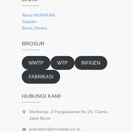
About
MURAKABI
Supplier
Berita (News)
BROSUR
WWTP
WTP
INFIGEN
FABRIKASI
HUBUNGI KAMI
Workshop: Jl Pangandaran No.29, Ciamis,
Jawa Barat
pranatech@murakabi.co.id