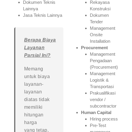
Dokumen Teknis
Rekayasa
Lainnya
Konstruksi
Jasa Teknis Lainnya
Dokumen
Tender
Management
Onsite
Berapa Biaya
Installation
Layanan
Procurement
Management
Parsial Ini?
Pengadaan
(Procurement)
Memang
Management
untuk biaya
Logistik &
layanan-
Transportasi
layanan
Prakualifikasi
diatas tidak
vendor /
subcontractor
memiliki
Human Capital
hitungan
Hiring process
harga
Pre-Test
yang tetap,
manpower