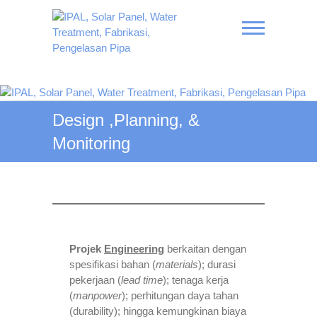
Skip
to
content
IPAL, Solar Panel, Water
Treatment, Fabrikasi,
Design ,Planning, &
Pengelasan Pipa
Monitoring
Projek
Engineering
berkaitan dengan
spesifikasi bahan (
materials
); durasi
pekerjaan (
lead time
); tenaga kerja
(
manpower
); perhitungan daya tahan
(durability); hingga kemungkinan biaya