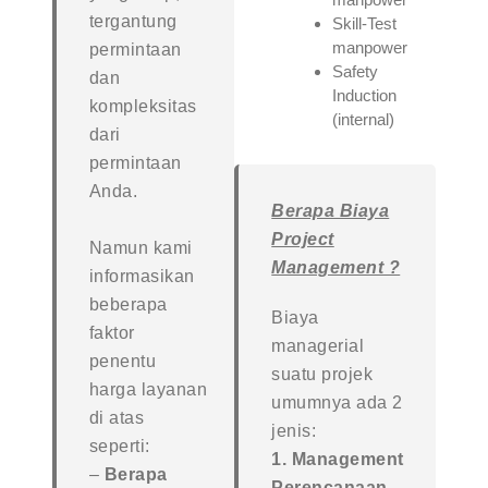
tergantung
Skill-Test
manpower
permintaan
Safety
dan
Induction
kompleksitas
(internal)
dari
permintaan
Anda.
Berapa Biaya
Project
Namun kami
Management ?
informasikan
beberapa
Biaya
faktor
managerial
penentu
suatu projek
harga layanan
umumnya ada 2
di atas
jenis:
seperti:
1. Management
–
Berapa
Perencanaan