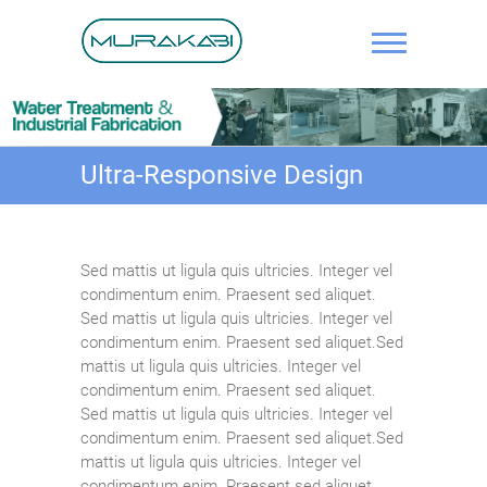
Skip
to
content
IPAL, Solar
Panel,
Water
Ultra-Responsive Design
Treatment,
Fabrikasi,
Pengelasan
Sed mattis ut ligula quis ultricies. Integer vel
condimentum enim. Praesent sed aliquet.
Pipa
Sed mattis ut ligula quis ultricies. Integer vel
condimentum enim. Praesent sed aliquet.Sed
mattis ut ligula quis ultricies. Integer vel
condimentum enim. Praesent sed aliquet.
Sed mattis ut ligula quis ultricies. Integer vel
condimentum enim. Praesent sed aliquet.Sed
mattis ut ligula quis ultricies. Integer vel
condimentum enim. Praesent sed aliquet.