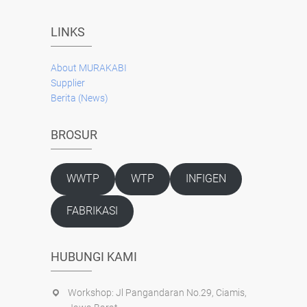
LINKS
About
MURAKABI
Supplier
Berita (News)
BROSUR
WWTP
WTP
INFIGEN
FABRIKASI
HUBUNGI KAMI
Workshop: Jl Pangandaran No.29, Ciamis,